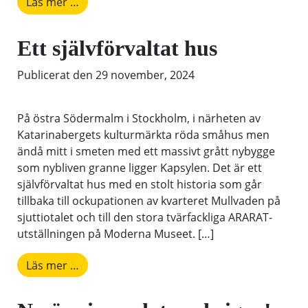
from CALS ger plats för ungas RÖST
Läs mer …
Ett självförvaltat hus
Publicerat den
29 november, 2024
På östra Södermalm i Stockholm, i närheten av
Katarinabergets kulturmärkta röda småhus men
ändå mitt i smeten med ett massivt grått nybygge
som nybliven granne ligger Kapsylen. Det är ett
självförvaltat hus med en stolt historia som går
tillbaka till ockupationen av kvarteret Mullvaden på
sjuttiotalet och till den stora tvärfackliga ARARAT-
utställningen på Moderna Museet. […]
from Ett självförvaltat hus
Läs mer …