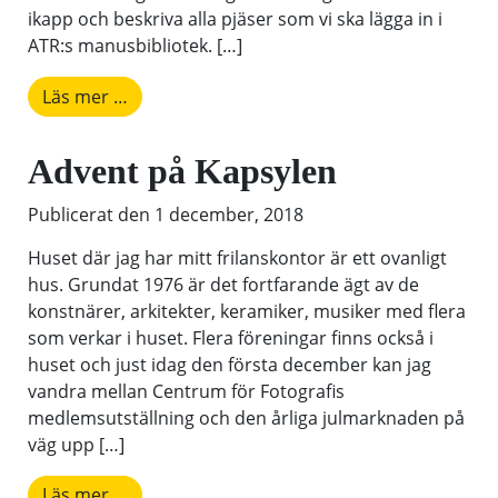
ikapp och beskriva alla pjäser som vi ska lägga in i
ATR:s manusbibliotek. […]
from Kul på jobbet 2 – läsa teater!
Läs mer …
Advent på Kapsylen
Publicerat den
1 december, 2018
Huset där jag har mitt frilanskontor är ett ovanligt
hus. Grundat 1976 är det fortfarande ägt av de
konstnärer, arkitekter, keramiker, musiker med flera
som verkar i huset. Flera föreningar finns också i
huset och just idag den första december kan jag
vandra mellan Centrum för Fotografis
medlemsutställning och den årliga julmarknaden på
väg upp […]
from Advent på Kapsylen
Läs mer …