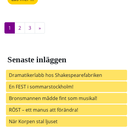
Inläggsnavigering
1
2
3
»
Senaste inläggen
Dramatikerlabb hos Shakespearefabriken
En FEST i sommarstockholm!
Bronsmannen mådde fint som musikal!
RÖST – ett manus att förändra!
När Korpen stal ljuset