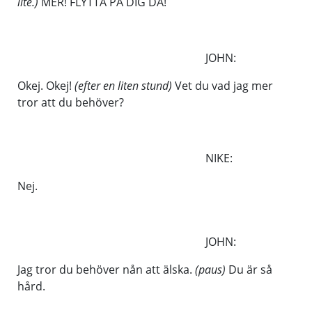
lite.)
MER! FLYTTA PÅ DIG DÅ!
JOHN:
Okej. Okej!
(efter en liten stund)
Vet du vad jag mer
tror att du behöver?
NIKE:
Nej.
JOHN:
Jag tror du behöver nån att älska.
(paus)
Du är så
hård.