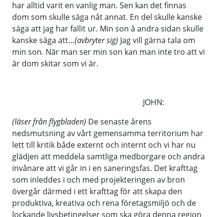
har alltid varit en vanlig man. Sen kan det finnas
dom som skulle säga nåt annat. En del skulle kanske
säga att jag har fallit ur. Min son å andra sidan skulle
kanske säga att…
(avbryter sig)
Jag vill gärna tala om
min son. När man ser min son kan man inte tro att vi
är dom skitar som vi är.
JOHN:
(läser från flygbladen)
De senaste årens
nedsmutsning av vårt gemensamma territorium har
lett till kritik både externt och internt och vi har nu
glädjen att meddela samtliga medborgare och andra
invånare att vi går in i en saneringsfas. Det krafttag
som inleddes i och med projekteringen av bron
övergår därmed i ett krafttag för att skapa den
produktiva, kreativa och rena företagsmiljö och de
lockande livsbetingelser som ska göra denna region