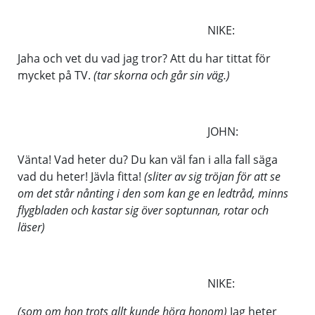
NIKE:
Jaha och vet du vad jag tror? Att du har tittat för
mycket på TV.
(tar skorna och går sin väg.)
JOHN:
Vänta! Vad heter du? Du kan väl fan i alla fall säga
vad du heter! Jävla fitta!
(sliter av sig tröjan för att se
om det står nånting i den som kan ge en ledtråd, minns
flygbladen och kastar sig över soptunnan, rotar och
läser)
NIKE:
(som om hon trots allt kunde höra honom)
Jag heter