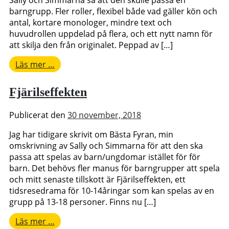
barngrupp. Fler roller, flexibel både vad gäller kön och
antal, kortare monologer, mindre text och
huvudrollen uppdelad på flera, och ett nytt namn för
att skilja den från originalet. Peppad av […]
from
Läs mer …
Bästa
Fyran!
Fjärilseffekten
Publicerat den
30 november, 2018
Jag har tidigare skrivit om Bästa Fyran, min
omskrivning av Sally och Simmarna för att den ska
passa att spelas av barn/ungdomar istället för för
barn. Det behövs fler manus för barngrupper att spela
och mitt senaste tillskott är Fjärilseffekten, ett
tidsresedrama för 10-14åringar som kan spelas av en
grupp på 13-18 personer. Finns nu […]
from
Läs mer …