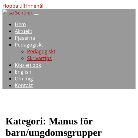
Hoppa till innehåll
Hem
Aktuellt
Pjäserna
Pedagogiskt
Pedagogiskt
Skrivartips
Köp en bok
English
Om mig
Kontakt
Kategori:
Manus för
barn/ungdomsgrupper