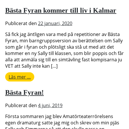
Bästa Fyran kommer till liv i Kalmar
Publicerat den
22 januari, 2020
Så fick jag äntligen vara med på repetitioner av Bästa
Fyran, min barngruppsversion av berättelsen om Sally
som går i fyran och plötsligt ska stå ut med att det
kommer en ny Sally till klassen, som blir poppis och får
alla att anmäla sig till en simtävling fast kompisarna ju
VET att Sally inte kan […]
from
Läs mer …
Bästa
Fyran
Bästa Fyran!
kommer
till
Publicerat den
4 juni, 2019
liv
i
Första sommaren jag blev Amatörteaterrörelsens
Kalmar
egen dramaturg satte jag mig och skrev om min pjäs
Sally och Simmarna så att den skulle passa en