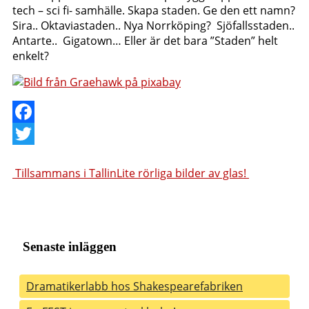
tech – sci fi- samhälle. Skapa staden. Ge den ett namn?
Sira.. Oktaviastaden.. Nya Norrköping? Sjöfallsstaden..
Antarte.. Gigatown… Eller är det bara ”Staden” helt
enkelt?
Facebook
Twitter
Inläggsnavigering
Tillsammans i Tallin
Lite rörliga bilder av glas!
Senaste inläggen
Dramatikerlabb hos Shakespearefabriken