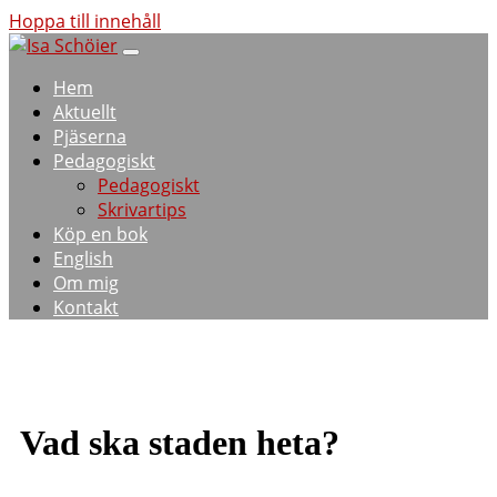
Hoppa till innehåll
Hem
Aktuellt
Pjäserna
Pedagogiskt
Pedagogiskt
Skrivartips
Köp en bok
English
Om mig
Kontakt
Vad ska staden heta?