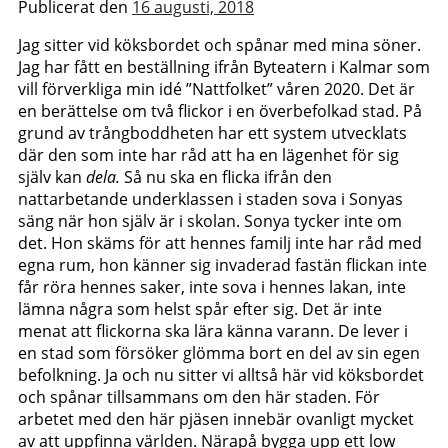
Publicerat den
16 augusti, 2018
Jag sitter vid köksbordet och spånar med mina söner.
Jag har fått en beställning ifrån Byteatern i Kalmar som
vill förverkliga min idé ”Nattfolket” våren 2020. Det är
en berättelse om två flickor i en överbefolkad stad. På
grund av trångboddheten har ett system utvecklats
där den som inte har råd att ha en lägenhet för sig
själv kan
dela.
Så nu ska en flicka ifrån den
nattarbetande underklassen i staden sova i Sonyas
säng när hon själv är i skolan. Sonya tycker inte om
det. Hon skäms för att hennes familj inte har råd med
egna rum, hon känner sig invaderad fastän flickan inte
får röra hennes saker, inte sova i hennes lakan, inte
lämna några som helst spår efter sig. Det är inte
menat att flickorna ska lära känna varann. De lever i
en stad som försöker glömma bort en del av sin egen
befolkning. Ja och nu sitter vi alltså här vid köksbordet
och spånar tillsammans om den här staden. För
arbetet med den här pjäsen innebär ovanligt mycket
av att uppfinna världen. Närapå bygga upp ett low