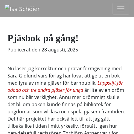
Pjäsbok på gång!
Publicerat den
28 augusti, 2025
Nu läser jag korrektur och pratar formgivning med
Sara Gidlund vars förlag har lovat att ge ut en bok
med fyra av mina pjäser för barnpublik.
Läppstift för
odöda och tre andra pjäser för unga
är lite av en dröm
som nu blir verklighet. Ännu mer drömmigt skulle
det bli om boken kunde finnas på bibliotek för
ungdomar som vill läsa och spela pjäser i framtiden.
Det här projektet har också lett till att jag gått
tillbaka lite i tiden i mitt yrkesliv, förstått igen hur
betydelsefull regissören Torbjörn Astner varit för