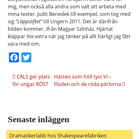
mig, men också alla andra som valt att arbeta med
mina texter. Judit Benedek till exempel, som tog med
sig
”Läppstiftet”
till Ungern 2011. Det är därifrån
bilden kommer, ifrån Magyar Színház. Hjärtat
klappar lite extra när jag tänker på allt härligt jag fått
vara med om.
Facebook
Twitter
Inläggsnavigering
CALS ger plats
Hästen som höll tyst VI –
för ungas RÖST
Floden och de röda pärlorna
Senaste inläggen
Dramatikerlabb hos Shakespearefabriken