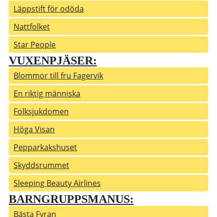
Läppstift för odöda
Nattfolket
Star People
VUXENPJÄSER:
Blommor till fru Fagervik
En riktig människa
Folksjukdomen
Höga Visan
Pepparkakshuset
Skyddsrummet
Sleeping Beauty Airlines
BARNGRUPPSMANUS:
Bästa Fyran