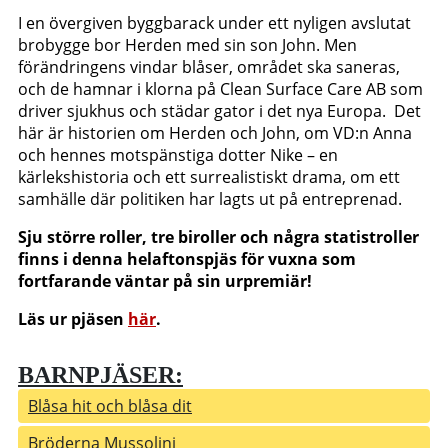
I en övergiven byggbarack under ett nyligen avslutat
brobygge bor Herden med sin son John. Men
förändringens vindar blåser, området ska saneras,
och de hamnar i klorna på Clean Surface Care AB som
driver sjukhus och städar gator i det nya Europa. Det
här är historien om Herden och John, om VD:n Anna
och hennes motspänstiga dotter Nike – en
kärlekshistoria och ett surrealistiskt drama, om ett
samhälle där politiken har lagts ut på entreprenad.
Sju större roller, tre biroller och några statistroller
finns i denna helaftonspjäs för vuxna som
fortfarande väntar på sin urpremiär!
Läs ur pjäsen
här
.
BARNPJÄSER:
Blåsa hit och blåsa dit
Bröderna Mussolini