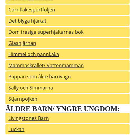
Cornflakesportföljen
Det blyga hjärtat
Dom trasiga superhjältarnas bok
Glashjärnan
Himmel och pannkaka
Mammaskrället/ Vattenmamman
Pappan som åkte barnvagn
Sally och Simmarna
Stjärnpojken
ÄLDRE BARN/ YNGRE UNGDOM:
Livingstones Barn
Luckan