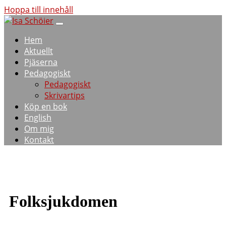
Hoppa till innehåll
Hem
Aktuellt
Pjäserna
Pedagogiskt
Pedagogiskt
Skrivartips
Köp en bok
English
Om mig
Kontakt
Folksjukdomen