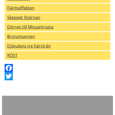
Fjärilseffekten
Skeppet Stjärnan
Dörren till Missantropia
Bronsmannen
Djävulens tre hårstrån
RÖST
Facebook
Twitter
Dramatiker och skrivarpedagog
Kontakta mig
här