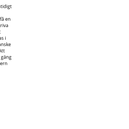
tidigt
 få en
riva
t
s i
kanske
Att
t gäng
tern