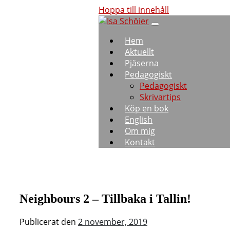
Hoppa till innehåll
Hem
Aktuellt
Pjäserna
Pedagogiskt
Pedagogiskt
Skrivartips
Köp en bok
English
Om mig
Kontakt
Neighbours 2 – Tillbaka i Tallin!
Publicerat den
2 november, 2019