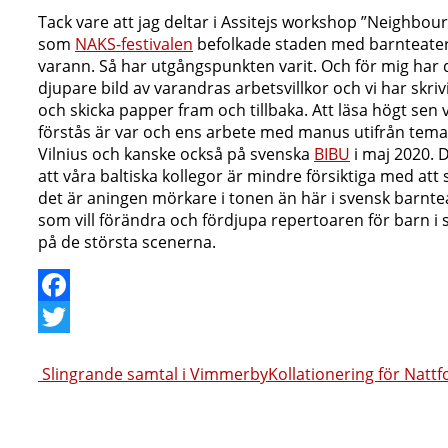
Tack vare att jag deltar i Assitejs workshop ”Neighbours
som
NAKS-festivalen
befolkade staden med barnteater. 
varann. Så har utgångspunkten varit. Och för mig har de
djupare bild av varandras arbetsvillkor och vi har skri
och skicka papper fram och tillbaka. Att läsa högt sen
förstås är var och ens arbete med manus utifrån tema
Vilnius och kanske också på svenska
BIBU
i maj 2020. D
att våra baltiska kollegor är mindre försiktiga med att skr
det är aningen mörkare i tonen än här i svensk barntea
som vill förändra och fördjupa repertoaren för barn i 
på de största scenerna.
Facebook
Twitter
Inläggsnavigering
Slingrande samtal i Vimmerby
Kollationering för Nattf