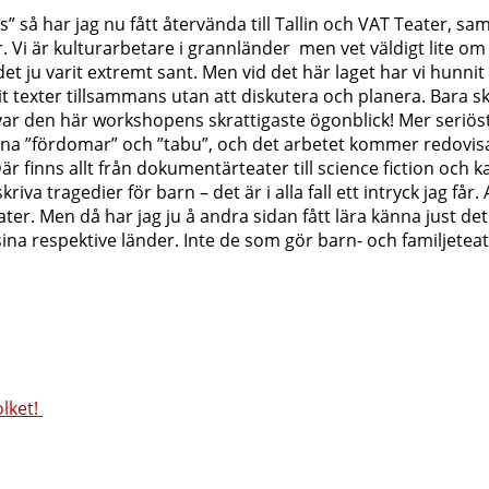
” så har jag nu fått återvända till Tallin och VAT Teater, sam
Vi är kulturarbetare i grannländer men vet väldigt lite om
t ju varit extremt sant. Men vid det här laget har vi hunnit
vit texter tillsammans utan att diskutera och planera. Bara sk
 var den här workshopens skrattigaste ögonblick! Mer seriös
na ”fördomar” och ”tabu”, och det arbetet kommer redovisa
är finns allt från dokumentärteater till science fiction och 
iva tragedier för barn – det är i alla fall ett intryck jag får. 
ter. Men då har jag ju å andra sidan fått lära känna just de
sina respektive länder. Inte de som gör barn- och familjetea
olket!