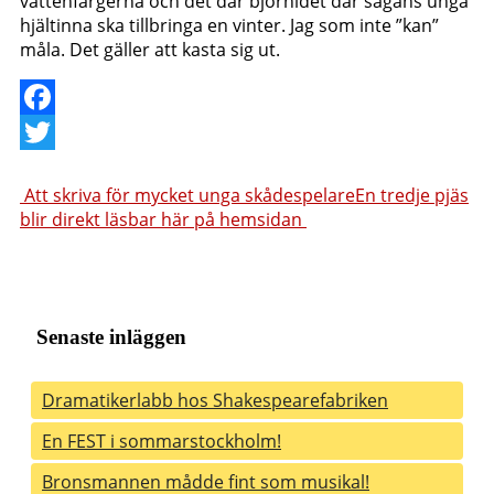
vattenfärgerna och det där björnidet där sagans unga
hjältinna ska tillbringa en vinter. Jag som inte ”kan”
måla. Det gäller att kasta sig ut.
Facebook
Twitter
Inläggsnavigering
Att skriva för mycket unga skådespelare
En tredje pjäs
blir direkt läsbar här på hemsidan
Senaste inläggen
Dramatikerlabb hos Shakespearefabriken
En FEST i sommarstockholm!
Bronsmannen mådde fint som musikal!