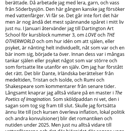
berättade. Då arbetade jag med lera, garn, och vass
från Söderbysjön. Den här gången kanske jag försöker
med vattenfärger. Vi får se. Det går inte fort det här
men är nog ändå det mest spännande spåret i mitt liv
just nu. I Januari återvänder jag till Dartington Art
School för kursblock nummer 3, om
LOVE
och
THE
OTHERWORLD
och om hur idén om att själen, eller
psyket, är nånting helt individuellt, nåt som var och en
bär inom sig, började ta över. Innan dess var i mångas
tankar själen eller psyket något som var större och
som fortsatte lite utanför en själv. Om jag har förstått
det rätt. Det blir Dante, Irländska berättelser från
medeltiden, Tristan och Isolde, och Rumi och
Shakespeare som kommentarer från senare tider.
Långsamt knaprar jag alltså vidare på en master i
The
Poetics of Imagination.
Som sköldpaddan ni vet, den i
sagan som tog sig fram till slut. Skulle jag fortsätta
ännu lite till (och kursen överleva inflation, lokal politik
och andra konvulsioner) blir det romantiken och
nutiden under 2025. Men just nu alltså vidare till