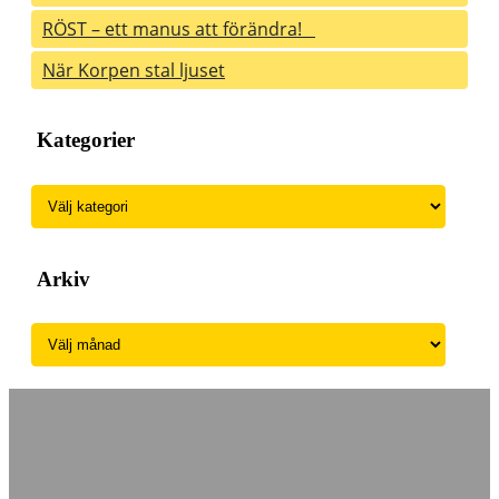
RÖST – ett manus att förändra!
När Korpen stal ljuset
Kategorier
Kategorier
Arkiv
Arkiv
Dramatiker och skrivarpedagog
Kontakta mig
här