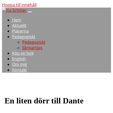
Hoppa till innehåll
Hem
Aktuellt
Pjäserna
Pedagogiskt
Pedagogiskt
Skrivartips
Köp en bok
English
Om mig
Kontakt
En liten dörr till Dante