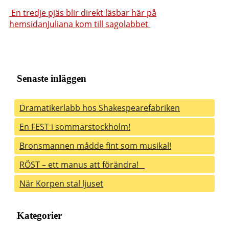
Twitter
Inläggsnavigering
En tredje pjäs blir direkt läsbar här på
hemsidan
Juliana kom till sagolabbet
Senaste inläggen
Dramatikerlabb hos Shakespearefabriken
En FEST i sommarstockholm!
Bronsmannen mådde fint som musikal!
RÖST – ett manus att förändra!
När Korpen stal ljuset
Kategorier