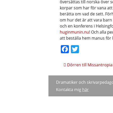
översättas till norska över 
korpar som har för vana att
berätta om vad de sett. För
om hur det är att vara barn 
och en konferens i Helsingf
huginmunin.nu
! Och alla 
att beställa hem manus för 
Facebook
Twitter
Inläggsnavige
Dörren till Missantropia
Dramatiker och skrivarpedag
Kontakta mig
här