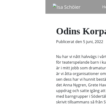
H
Odins Korp
Publicerat den
5 juni, 2022
Nu har vi nått halvvägs i v
för teaterspelande barn i k
är i mitt jobb som dramaturg 
är vi åtta organisationer o
sen dess har vi hunnit bestä
det Anna Nygren, Grete Hav
uppdrag och satte igång att
med barngrupper i Södertälj
skrivit tillsammans så från 