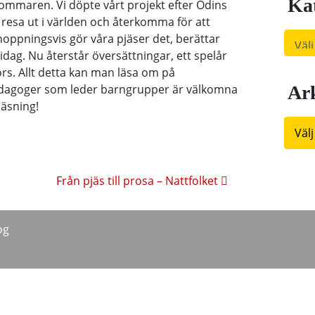
Kat
sommaren. Vi döpte vårt projekt efter Odins
 resa ut i världen och återkomma för att
Kateg
hoppningsvis gör våra pjäser det, berättar
idag. Nu återstår översättningar, ett spelår
ors. Allt detta kan man läsa om på
pedagoger som leder barngrupper är välkomna
Ar
läsning!
Arkiv
ring
Från pjäs till prosa – Nattfolket
og