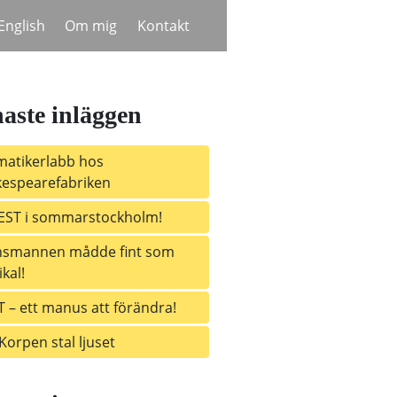
English
Om mig
Kontakt
aste inläggen
atikerlabb hos
espearefabriken
EST i sommarstockholm!
nsmannen mådde fint som
kal!
 – ett manus att förändra!
Korpen stal ljuset