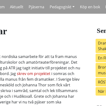
em
Aktuellt
Pjäserna
Pedagogiskt
Köp en bok
ar
Sen
Dram
Shak
årt nordiska samarbete för att ta fram manus
En F
ulturskolor och amatörteaterföreningar. Det
Bro
på ATR jag tagit initiativ till projektet och nu
musi
mbord. Jag
skrev om projektet
i somras och
lla manus från fem dramatiker. I Sverige blev
RÖST
nesköld och Johanna Thor som fick vårt
 skriva i samråd, samtal och lek tillsammans
När 
e och i Hudiksvall. Grete och Johanna har
Sverige har vi nu två pjäser som ska