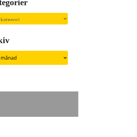
egorier
orier
kiv