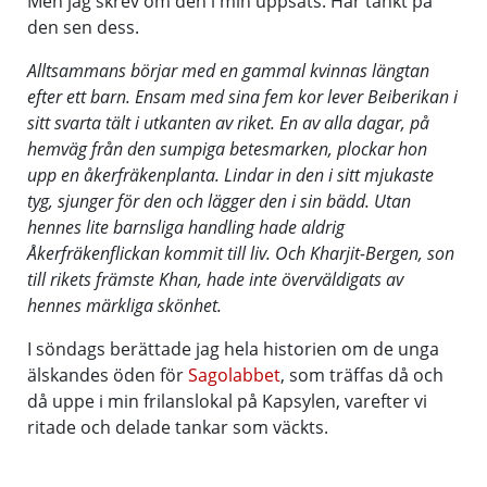
Men jag skrev om den i min uppsats. Har tänkt på
den sen dess.
Alltsammans börjar med en gammal kvinnas längtan
efter ett barn. Ensam med sina fem kor lever Beiberikan i
sitt svarta tält i utkanten av riket. En av alla dagar, på
hemväg från den sumpiga betesmarken, plockar hon
upp en åkerfräkenplanta. Lindar in den i sitt mjukaste
tyg, sjunger för den och lägger den i sin bädd. Utan
hennes lite barnsliga handling hade aldrig
Åkerfräkenflickan kommit till liv. Och Kharjit-Bergen, son
till rikets främste Khan, hade inte överväldigats av
hennes märkliga skönhet.
I söndags berättade jag hela historien om de unga
älskandes öden för
Sagolabbet
, som träffas då och
då uppe i min frilanslokal på Kapsylen, varefter vi
ritade och delade tankar som väckts.