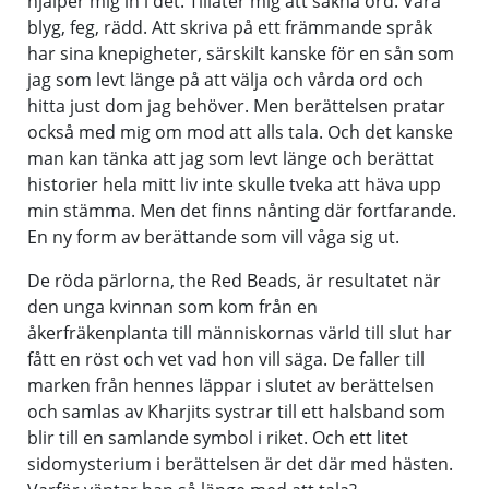
hjälper mig in i det. Tillåter mig att sakna ord. Vara
blyg, feg, rädd. Att skriva på ett främmande språk
har sina knepigheter, särskilt kanske för en sån som
jag som levt länge på att välja och vårda ord och
hitta just dom jag behöver. Men berättelsen pratar
också med mig om mod att alls tala. Och det kanske
man kan tänka att jag som levt länge och berättat
historier hela mitt liv inte skulle tveka att häva upp
min stämma. Men det finns nånting där fortfarande.
En ny form av berättande som vill våga sig ut.
De röda pärlorna, the Red Beads, är resultatet när
den unga kvinnan som kom från en
åkerfräkenplanta till människornas värld till slut har
fått en röst och vet vad hon vill säga. De faller till
marken från hennes läppar i slutet av berättelsen
och samlas av Kharjits systrar till ett halsband som
blir till en samlande symbol i riket. Och ett litet
sidomysterium i berättelsen är det där med hästen.