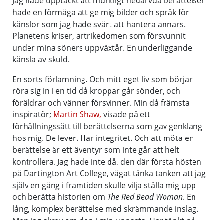
Jag hade upptäckt att muntligt nedärvda berättelser
hade en förmåga att ge mig bilder och språk för
känslor som jag hade svårt att hantera annars.
Planetens kriser, artrikedomen som försvunnit
under mina söners uppväxtår. En underliggande
känsla av skuld.
En sorts förlamning. Och mitt eget liv som börjar
röra sig in i en tid då kroppar går sönder, och
föräldrar och vänner försvinner. Min då främsta
inspiratör;
Martin Shaw,
visade på ett
förhållningssätt till berättelserna som gav genklang
hos mig. De lever. Har integritet. Och att möta en
berättelse är ett äventyr som inte går att helt
kontrollera. Jag hade inte då, den där första hösten
på Dartington Art College, vågat tänka tanken att jag
själv en gång i framtiden skulle vilja ställa mig upp
och berätta historien om
The Red Bead Woman
. En
lång, komplex berättelse med skrämmande inslag.