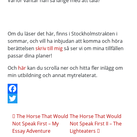
Varför väntar han så länge med att tala?
Om du läser det här, finns i Stockholmstrakten i
sommar, och vill ha inbjudan att komma och höra
berättelsen
skriv till mig
så ser vi om mina tillfällen
passar dina planer!
Och
här
kan du scrolla ner och hitta fler inlägg om
min utbildning och annat mytrelaterat.
Facebook
Twitter
Inläggsnavigering
The Horse That Would
The Horse That Would
Not Speak First – My
Not Speak First II – The
Essay Adventure
Lighteaters